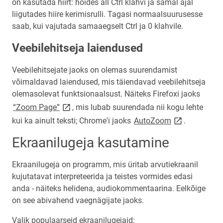
on kasutada hiirt: hoides all Ctrl klahvi ja samal ajal
liigutades hiire kerimisrulli. Tagasi normaalsuurusesse
saab, kui vajutada samaaegselt Ctrl ja 0 klahvile.
Veebilehitseja laiendused
Veebilehitsejate jaoks on olemas suurendamist
võimaldavad laiendused, mis täiendavad veebilehitseja
olemasolevat funktsionaalsust. Näiteks Firefoxi jaoks
link opens on new page
“Zoom Page”
, mis lubab suurendada nii kogu lehte
link opens on
kui ka ainult teksti; Chrome'i jaoks
AutoZoom
.
Ekraanilugeja kasutamine
Ekraanilugeja on programm, mis üritab arvutiekraanil
kujutatavat interpreteerida ja teistes vormides edasi
anda - näiteks helidena, audiokommentaarina. Eelkõige
on see abivahend vaegnägijate jaoks.
Valik populaarseid ekraanilugejaid: