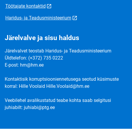
Töötajate kontaktid
Haridus- ja Teadusministeerium
Järelvalve ja sisu haldus
Järelvalvet teostab Haridus- ja Teadusministeerium
Üldtelefon: (+372) 735 0222
E-post: hm@hm.ee
Kontaktisik korruptsiooniennetusega seotud küsimuste
korral: Hille Voolaid Hille.Voolaid@hm.ee
Veebilehel avalikustatud teabe kohta saab selgitusi
juhiabilt: juhiabi@ptg.ee