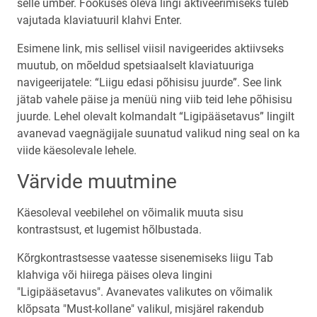
selle ümber. Fookuses oleva lingi aktiveerimiseks tuleb
vajutada klaviatuuril klahvi Enter.
Esimene link, mis sellisel viisil navigeerides aktiivseks
muutub, on mõeldud spetsiaalselt klaviatuuriga
navigeerijatele: “Liigu edasi põhisisu juurde”. See link
jätab vahele päise ja menüü ning viib teid lehe põhisisu
juurde. Lehel olevalt kolmandalt “Ligipääsetavus” lingilt
avanevad vaegnägijale suunatud valikud ning seal on ka
viide käesolevale lehele.
Värvide muutmine
Käesoleval veebilehel on võimalik muuta sisu
kontrastsust, et lugemist hõlbustada.
Kõrgkontrastsesse vaatesse sisenemiseks liigu Tab
klahviga või hiirega päises oleva lingini
"Ligipääsetavus". Avanevates valikutes on võimalik
klõpsata "Must-kollane" valikul, misjärel rakendub