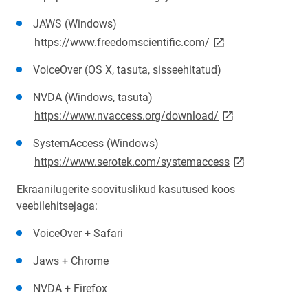
JAWS (Windows)
link opens on new p
https://www.freedomscientific.com/
VoiceOver (OS X, tasuta, sisseehitatud)
NVDA (Windows, tasuta)
link opens on new
https://www.nvaccess.org/download/
SystemAccess (Windows)
link opens on n
https://www.serotek.com/systemaccess
Ekraanilugerite soovituslikud kasutused koos
veebilehitsejaga:
VoiceOver + Safari
Jaws + Chrome
NVDA + Firefox