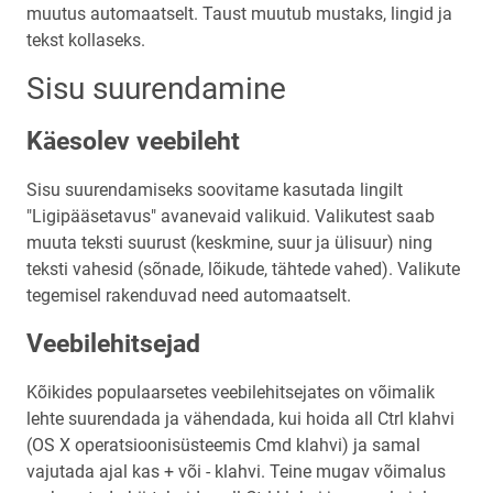
muutus automaatselt. Taust muutub mustaks, lingid ja
tekst kollaseks.
Sisu suurendamine
Käesolev veebileht
Sisu suurendamiseks soovitame kasutada lingilt
"Ligipääsetavus" avanevaid valikuid. Valikutest saab
muuta teksti suurust (keskmine, suur ja ülisuur) ning
teksti vahesid (sõnade, lõikude, tähtede vahed). Valikute
tegemisel rakenduvad need automaatselt.
Veebilehitsejad
Kõikides populaarsetes veebilehitsejates on võimalik
lehte suurendada ja vähendada, kui hoida all Ctrl klahvi
(OS X operatsioonisüsteemis Cmd klahvi) ja samal
vajutada ajal kas + või - klahvi. Teine mugav võimalus