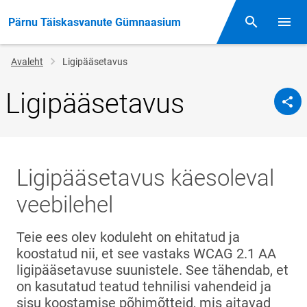
Pärnu Täiskasvanute Gümnaasium
Otsing
Menüü
Jälglink
Avaleht
Ligipääsetavus
Ligipääsetavus
Ligipääsetavus käesoleval
veebilehel
Teie ees olev koduleht on ehitatud ja
koostatud nii, et see vastaks WCAG 2.1 AA
ligipääsetavuse suunistele. See tähendab, et
on kasutatud teatud tehnilisi vahendeid ja
sisu koostamise põhimõtteid, mis aitavad