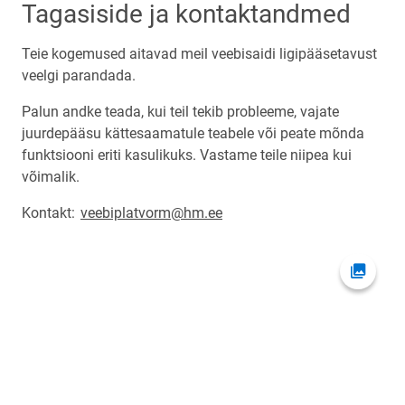
Tagasiside ja kontaktandmed
Teie kogemused aitavad meil veebisaidi ligipääsetavust
veelgi parandada.
Palun andke teada, kui teil tekib probleeme, vajate
juurdepääsu kättesaamatule teabele või peate mõnda
funktsiooni eriti kasulikuks. Vastame teile niipea kui
võimalik.
Kontakt:
veebiplatvorm@hm.ee
Ava fot