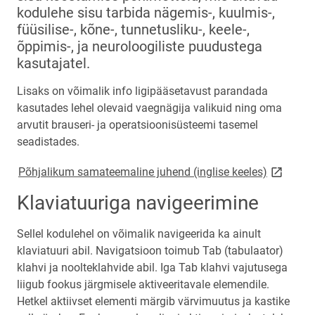
kodulehe sisu tarbida nägemis-, kuulmis-,
füüsilise-, kõne-, tunnetusliku-, keele-,
õppimis-, ja neuroloogiliste puudustega
kasutajatel.
Lisaks on võimalik info ligipääsetavust parandada
kasutades lehel olevaid vaegnägija valikuid ning oma
arvutit brauseri- ja operatsioonisüsteemi tasemel
seadistades.
link open
Põhjalikum samateemaline juhend (inglise keeles)
Klaviatuuriga navigeerimine
Sellel kodulehel on võimalik navigeerida ka ainult
klaviatuuri abil. Navigatsioon toimub Tab (tabulaator)
klahvi ja noolteklahvide abil. Iga Tab klahvi vajutusega
liigub fookus järgmisele aktiveeritavale elemendile.
Hetkel aktiivset elementi märgib värvimuutus ja kastike