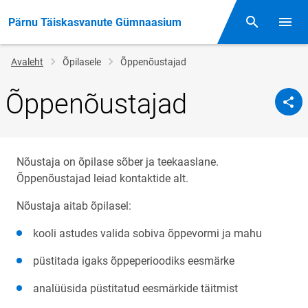
Pärnu Täiskasvanute Gümnaasium
Otsing
Menüü
Jälglink
Avaleht
Õpilasele
Õppenõustajad
Õppenõustajad
Nõustaja on õpilase sõber ja teekaaslane.
Õppenõustajad leiad kontaktide alt.
Nõustaja aitab õpilasel:
kooli astudes valida sobiva õppevormi ja mahu
püstitada igaks õppeperioodiks eesmärke
analüüsida püstitatud eesmärkide täitmist