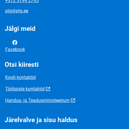
+372 5199 2795
ptg@ptg.ee
Jälgi meid
Facebook
Otsi kiiresti
Kooli kontaktid
Töötajate kontaktid
Haridus- ja Teadusministeerium
Järelvalve ja sisu haldus