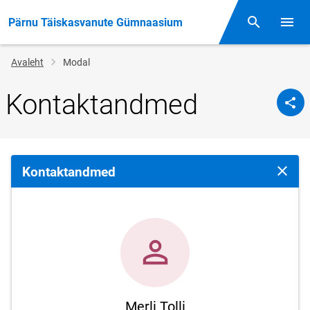
Pärnu Täiskasvanute Gümnaasium
Otsing
Menüü
Jälglink
Avaleht
Modal
Kontaktandmed
Kontaktandmed
Sulge 
Merli Tolli