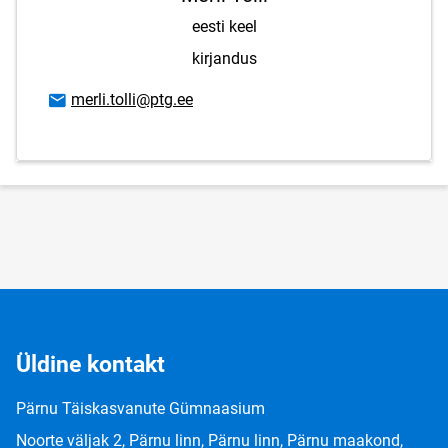
eesti keel
kirjandus
E-posti aadress
merli.tolli@ptg.ee
Üldine kontakt
Pärnu Täiskasvanute Gümnaasium
Noorte väljak 2, Pärnu linn, Pärnu linn, Pärnu maakond,