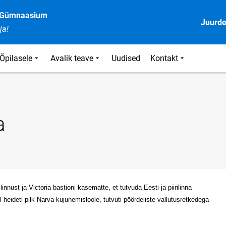
e Gümnaasium
Juurd
ja!
Õpilasele
Avalik teave
Uudised
Kontakt
a
nnust ja Victoria bastioni kasematte, et tutvuda Eesti ja piirilinna
 heideti pilk Narva kujunemisloole, tutvuti pöördeliste vallutusretkedega