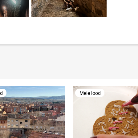
od
Meie lood