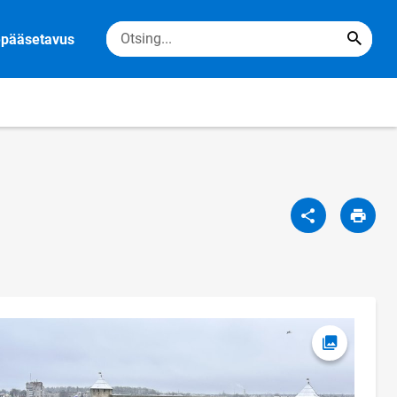
epääsetavus
Ava foto