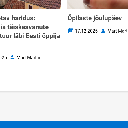
etav haridus:
Õpilaste jõulupäev
ia täiskasvanute
17.12.2025
Mart Mart
Loomise kuupäev
Autor
tuur läbi Eesti õppija
026
Mart Martin
uupäev
Autor