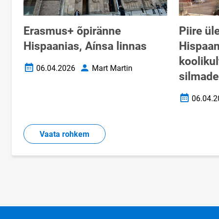
Erasmus+ õpiränne
Piire ül
Hispaanias, Aínsa linnas
Hispaan
koolikul
06.04.2026
Mart Martin
Loomise kuupäev
Autor
silmade
06.04.2
Loomise k
Vaata rohkem