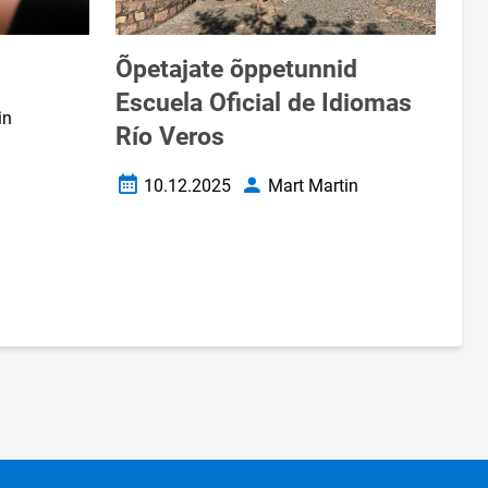
Õpetajate õppetunnid
Escuela Oficial de Idiomas
in
Río Veros
10.12.2025
Mart Martin
Loomise kuupäev
Autor