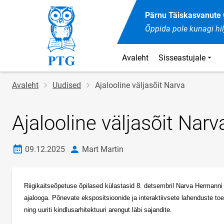
Pärnu Täiskasvanut
Õppida pole kunagi hil
Avaleht
Sisseastujale
Jälglink
Avaleht
Uudised
Ajalooline väljasõit Narva
Ajalooline väljasõit Narv
Loomise kuupäev
autor
09.12.2025
Mart Martin
Riigikaitseõpetuse õpilased külastasid 8. detsembril Narva Hermanni li
ajalooga. Põnevate ekspositsioonide ja interaktiivsete lahenduste toel
ning uuriti kindlusarhitektuuri arengut läbi sajandite.