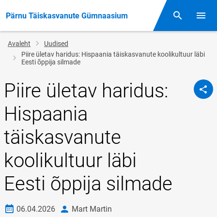
Pärnu Täiskasvanute Gümnaasium
Otsing
Menüü
Jälglink
Avaleht
Uudised
Piire ületav haridus: Hispaania täiskasvanute koolikultuur läbi
Eesti õppija silmade
Piire ületav haridus:
Hispaania
täiskasvanute
koolikultuur läbi
Eesti õppija silmade
Loomise kuupäev
autor
06.04.2026
Mart Martin