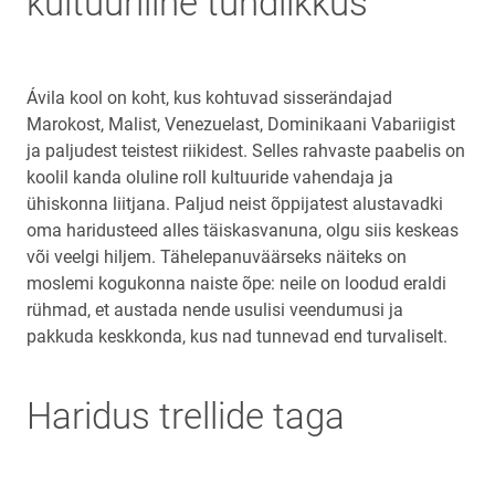
kultuuriline tundlikkus
Ávila kool on koht, kus kohtuvad sisserändajad
Marokost, Malist, Venezuelast, Dominikaani Vabariigist
ja paljudest teistest riikidest. Selles rahvaste paabelis on
koolil kanda oluline roll kultuuride vahendaja ja
ühiskonna liitjana. Paljud neist õppijatest alustavadki
oma haridusteed alles täiskasvanuna, olgu siis keskeas
või veelgi hiljem. Tähelepanuväärseks näiteks on
moslemi kogukonna naiste õpe: neile on loodud eraldi
rühmad, et austada nende usulisi veendumusi ja
pakkuda keskkonda, kus nad tunnevad end turvaliselt.
Haridus trellide taga