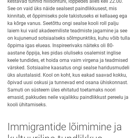
kestavad tunnid hilisõhtuni, lõppedes alles kell 22.00.
See on vaid üks näide sealsest paindlikkusest, mis
kinnitab, et õppimiseks pole takistuseks ei kellaaeg ega
ka kõrge vanus. Seetõttu ongi sealse kooli roll palju
laiem kui vaid akadeemiliste teadmiste jagamine ja see
on kujunenud sotsiaalseks sõlmpunktiks, kuhu võib tulla
õppima igas elueas. Inspireerivaks näiteks oli 80-
aastane õppija, kes pidas oluliseks osalemist inglise
keele tundides, et hoida oma vaim virgena ja teadmised
värsked. Sotsiaalne kaasatus ongi sealse haridusmudeli
üks alustalasid. Kool on koht, kus eakad saavad kokku,
õpivad uusi oskusi ja tunnevad end osana ühiskonnast.
Samuti on süsteem üles ehitatud toetamaks noori
emasid, pakkudes neile vajalikku paindlikkust pereelu ja
kooli ühitamiseks.
Immigrantide lõimimine ja