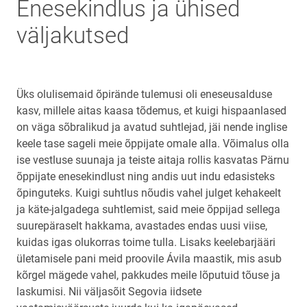
Enesekindlus ja ühised
väljakutsed
Üks olulisemaid õpirände tulemusi oli eneseusalduse
kasv, millele aitas kaasa tõdemus, et kuigi hispaanlased
on väga sõbralikud ja avatud suhtlejad, jäi nende inglise
keele tase sageli meie õppijate omale alla. Võimalus olla
ise vestluse suunaja ja teiste aitaja rollis kasvatas Pärnu
õppijate enesekindlust ning andis uut indu edasisteks
õpinguteks. Kuigi suhtlus nõudis vahel julget kehakeelt
ja käte-jalgadega suhtlemist, said meie õppijad sellega
suurepäraselt hakkama, avastades endas uusi viise,
kuidas igas olukorras toime tulla. Lisaks keelebarjääri
ületamisele pani meid proovile Ávila maastik, mis asub
kõrgel mägede vahel, pakkudes meile lõputuid tõuse ja
laskumisi. Nii väljasõit Segovia iidsete