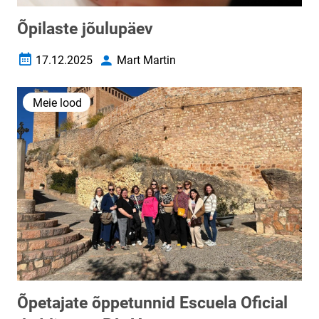
Õpilaste jõulupäev
17.12.2025
Mart Martin
Loomise kuupäev
Autor
Meie lood
Õpetajate õppetunnid Escuela Oficial