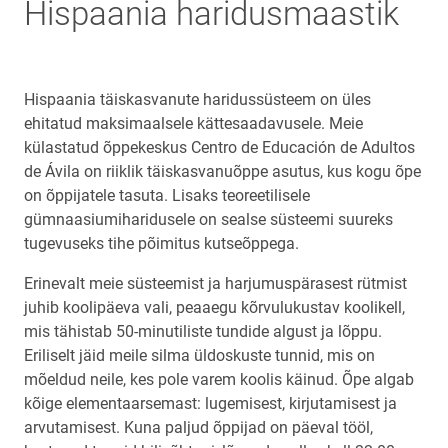
Hispaania haridusmaastik
Hispaania täiskasvanute haridussüsteem on üles
ehitatud maksimaalsele kättesaadavusele. Meie
külastatud õppekeskus Centro de Educación de Adultos
de Ávila on riiklik täiskasvanuõppe asutus, kus kogu õpe
on õppijatele tasuta. Lisaks teoreetilisele
gümnaasiumiharidusele on sealse süsteemi suureks
tugevuseks tihe põimitus kutseõppega.
Erinevalt meie süsteemist ja harjumuspärasest rütmist
juhib koolipäeva vali, peaaegu kõrvulukustav koolikell,
mis tähistab 50-minutiliste tundide algust ja lõppu.
Eriliselt jäid meile silma üldoskuste tunnid, mis on
mõeldud neile, kes pole varem koolis käinud. Õpe algab
kõige elementaarsemast: lugemisest, kirjutamisest ja
arvutamisest. Kuna paljud õppijad on päeval tööl,