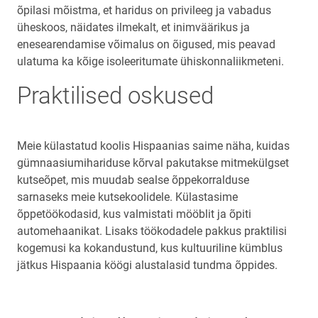
õpilasi mõistma, et haridus on privileeg ja vabadus
üheskoos, näidates ilmekalt, et inimväärikus ja
enesearendamise võimalus on õigused, mis peavad
ulatuma ka kõige isoleeritumate ühiskonnaliikmeteni.
Praktilised oskused
Meie külastatud koolis Hispaanias saime näha, kuidas
gümnaasiumihariduse kõrval pakutakse mitmekülgset
kutseõpet, mis muudab sealse õppekorralduse
sarnaseks meie kutsekoolidele. Külastasime
õppetöökodasid, kus valmistati mööblit ja õpiti
automehaanikat. Lisaks töökodadele pakkus praktilisi
kogemusi ka kokandustund, kus kultuuriline kümblus
jätkus Hispaania köögi alustalasid tundma õppides.