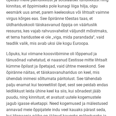
kinnitas, et õppimiseks pole kunagi liiga hilja, olgu
eesmärk uus amet, parem keeleoskus või lihtsalt vaimne
virgus kõrges eas. See õpiränne tõestas taas, et
üldhariduskooli täiskasvanud õppija on väärtuslik
ressurss, kes vajab rahvusvahelist väljundit mõistmaks,
et tema haridustee ei ole ,,viga, mida parandada“, vaid
teadlik valik, mis avab uksi üle kogu Euroopa.
Lõpuks, kui viimane koosviibimine oli lõppenud ja
tänusõnad vahetatud, ei naasnud Eestisse mitte lihtsalt
kümme õpilast ja õpetajad, vaid ühtne meeskond. See
õpiränne näitas, et täiskasvanuharidus on keel, mis
ühendab inimesi sõltumata päritolust. See tähendab
palju enamat kui teoreetilist õpet, sest see peidab endas
leidlikkust leida ühine keel ka siis, kui sõnadest jääb
puudu, ning kinnitust, et avatust uutele kogemustele
jagub igasse eluetappi. Need kogemused ja mälestused
annavad meie õppijatele indu veel kauaks pärast seda,
kui Hispaania päike on jäänud kaugeks mälestuseks ja