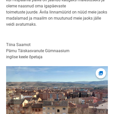
oleme naasnud oma igapäevaste
toimetuste juurde. Ávila linnamüürid on nüüd meie jaoks
madalamad ja maailm on muutunud meie jaoks jälle
veidi avatumaks.
Tiina Saamot
Pärnu Täiskasvanute Gümnaasium
inglise keele õpetaja
Ava fot