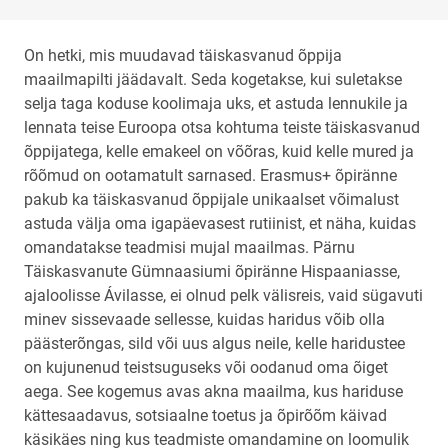
On hetki, mis muudavad täiskasvanud õppija
maailmapilti jäädavalt. Seda kogetakse, kui suletakse
selja taga koduse koolimaja uks, et astuda lennukile ja
lennata teise Euroopa otsa kohtuma teiste täiskasvanud
õppijatega, kelle emakeel on võõras, kuid kelle mured ja
rõõmud on ootamatult sarnased. Erasmus+ õpiränne
pakub ka täiskasvanud õppijale unikaalset võimalust
astuda välja oma igapäevasest rutiinist, et näha, kuidas
omandatakse teadmisi mujal maailmas. Pärnu
Täiskasvanute Gümnaasiumi õpiränne Hispaaniasse,
ajaloolisse Ávilasse, ei olnud pelk välisreis, vaid sügavuti
minev sissevaade sellesse, kuidas haridus võib olla
päästerõngas, sild või uus algus neile, kelle haridustee
on kujunenud teistsuguseks või oodanud oma õiget
aega. See kogemus avas akna maailma, kus hariduse
kättesaadavus, sotsiaalne toetus ja õpirõõm käivad
käsikäes ning kus teadmiste omandamine on loomulik