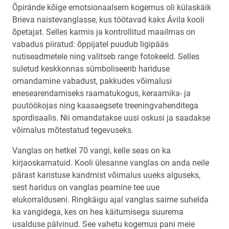
Õpirände kõige emotsionaalsem kogemus oli külaskäik
Brieva naistevanglasse, kus töötavad kaks Ávila kooli
õpetajat. Selles karmis ja kontrollitud maailmas on
vabadus piiratud: õppijatel puudub ligipääs
nutiseadmetele ning valitseb range fotokeeld. Selles
suletud keskkonnas sümboliseerib hariduse
omandamine vabadust, pakkudes võimalusi
enesearendamiseks raamatukogus, keraamika- ja
puutöökojas ning kaasaegsete treeningvahenditega
spordisaalis. Nii omandatakse uusi oskusi ja saadakse
võimalus mõtestatud tegevuseks.
Vanglas on hetkel 70 vangi, kelle seas on ka
kirjaoskamatuid. Kooli ülesanne vanglas on anda neile
pärast karistuse kandmist võimalus uueks alguseks,
sest haridus on vanglas peamine tee uue
elukorralduseni. Ringkäigu ajal vanglas saime suhelda
ka vangidega, kes on hea käitumisega suurema
usalduse pälvinud. See vahetu kogemus pani meie