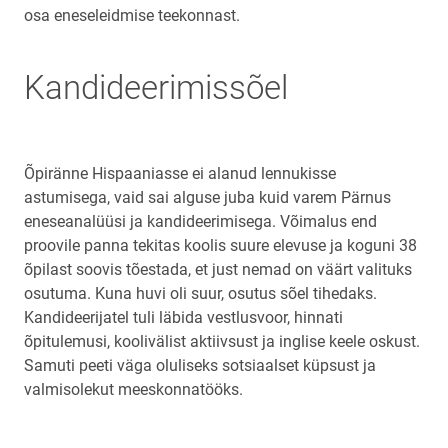
osa eneseleidmise teekonnast.
Kandideerimissõel
Õpiränne Hispaaniasse ei alanud lennukisse
astumisega, vaid sai alguse juba kuid varem Pärnus
eneseanalüüsi ja kandideerimisega. Võimalus end
proovile panna tekitas koolis suure elevuse ja koguni 38
õpilast soovis tõestada, et just nemad on väärt valituks
osutuma. Kuna huvi oli suur, osutus sõel tihedaks.
Kandideerijatel tuli läbida vestlusvoor, hinnati
õpitulemusi, koolivälist aktiivsust ja inglise keele oskust.
Samuti peeti väga oluliseks sotsiaalset küpsust ja
valmisolekut meeskonnatööks.