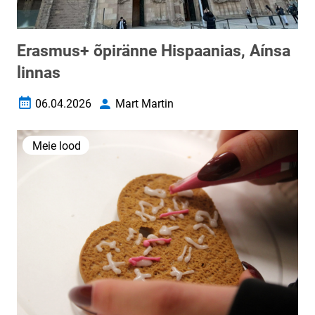
Erasmus+ õpiränne Hispaanias, Aínsa
linnas
06.04.2026
Mart Martin
Loomise kuupäev
Autor
Meie lood