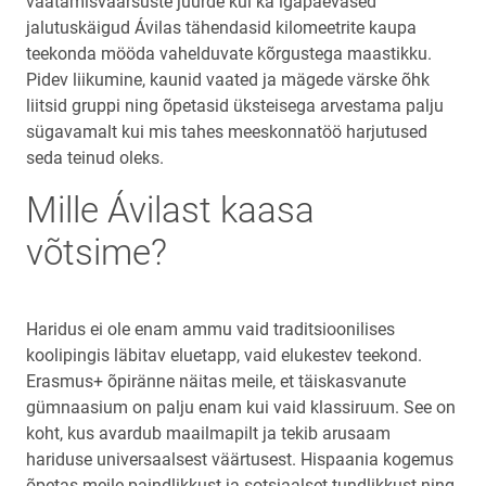
vaatamisväärsuste juurde kui ka igapäevased
jalutuskäigud Ávilas tähendasid kilomeetrite kaupa
teekonda mööda vahelduvate kõrgustega maastikku.
Pidev liikumine, kaunid vaated ja mägede värske õhk
liitsid gruppi ning õpetasid üksteisega arvestama palju
sügavamalt kui mis tahes meeskonnatöö harjutused
seda teinud oleks.
Mille Ávilast kaasa
võtsime?
Haridus ei ole enam ammu vaid traditsioonilises
koolipingis läbitav eluetapp, vaid elukestev teekond.
Erasmus+ õpiränne näitas meile, et täiskasvanute
gümnaasium on palju enam kui vaid klassiruum. See on
koht, kus avardub maailmapilt ja tekib arusaam
hariduse universaalsest väärtusest. Hispaania kogemus
õpetas meile paindlikkust ja sotsiaalset tundlikkust ning