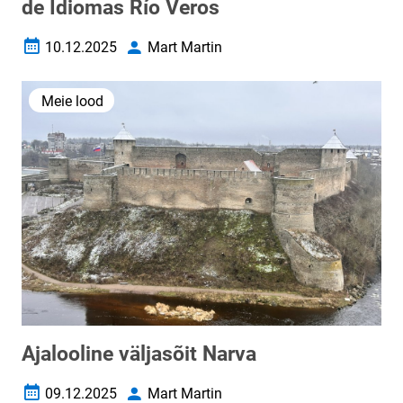
de Idiomas Río Veros
10.12.2025
Mart Martin
Loomise kuupäev
Autor
Meie lood
Ajalooline väljasõit Narva
09.12.2025
Mart Martin
Loomise kuupäev
Autor