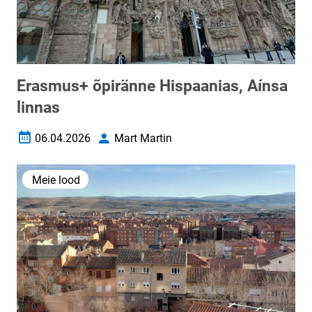
Erasmus+ õpiränne Hispaanias, Aínsa
linnas
06.04.2026
Mart Martin
Loomise kuupäev
Autor
Meie lood