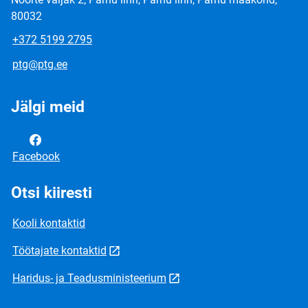
80032
+372 5199 2795
ptg@ptg.ee
Jälgi meid
Facebook
Otsi kiiresti
Kooli kontaktid
Töötajate kontaktid
Haridus- ja Teadusministeerium