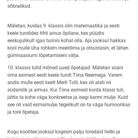
sõbralikud.
Mäletan, kuidas 9. klassis olin matemaatika ja eesti
keele tundides tihti ainus õpilane, kes püüdis
eeskujulikult igas tunnis kohal olla. Aja jooksul hakkas
kool mulle üha rohkem meeldima ja otsustasin, et lähen
gümnaasiumi lõpetamiseni välja.
10. klassis tulid mõned uued õpetajad. Mäletan siiani
oma esimest eesti keele tundi Tiina Neemega. Varem
andis mulle eesti keelt Merli Tolli, kes oli alati nii
südamlik ja armas. Kui Tiina esimest korda klassi tuli,
jättis ta kohe väga konkreetse ja isegi karmi mulje. Kuid
see oli vaid esmamulje, tegelikult on ta väga humoorikas
ja tore õpetaja.
Kogu koolitee jooksul kogesin palju toredaid hetki ja