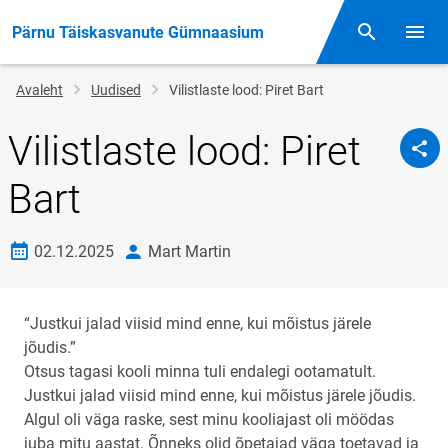
Pärnu Täiskasvanute Gümnaasium
Otsing
Menüü
Jälglink
Avaleht
Uudised
Vilistlaste lood: Piret Bart
Vilistlaste lood: Piret
Bart
Loomise kuupäev
autor
02.12.2025
Mart Martin
“Justkui jalad viisid mind enne, kui mõistus järele
jõudis.”
Otsus tagasi kooli minna tuli endalegi ootamatult.
Justkui jalad viisid mind enne, kui mõistus järele jõudis.
Algul oli väga raske, sest minu kooliajast oli möödas
juba mitu aastat. Õnneks olid õpetajad väga toetavad ja