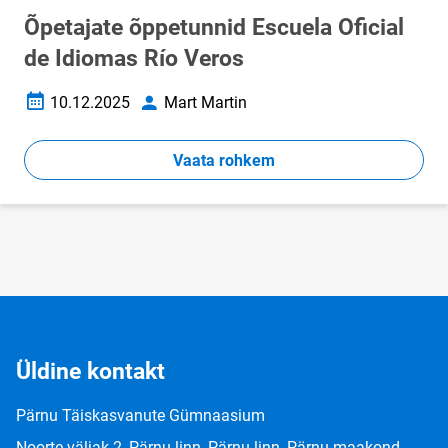
Õpetajate õppetunnid Escuela Oficial
de Idiomas Río Veros
10.12.2025
Mart Martin
Loomise kuupäev
Autor
Vaata rohkem
Üldine kontakt
Pärnu Täiskasvanute Gümnaasium
Noorte väljak 2, Pärnu linn, Pärnu linn, Pärnu maakond,