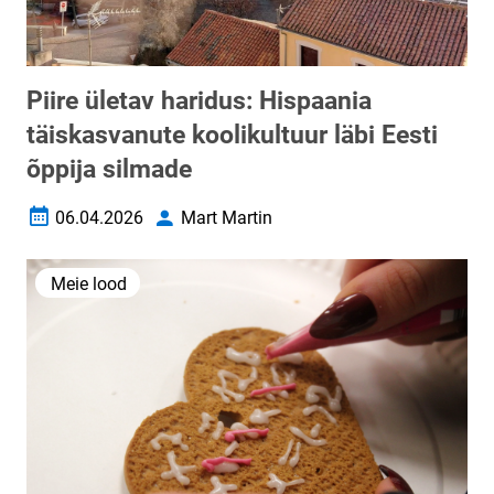
Piire ületav haridus: Hispaania
täiskasvanute koolikultuur läbi Eesti
õppija silmade
06.04.2026
Mart Martin
Loomise kuupäev
Autor
Meie lood