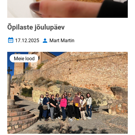
Õpilaste jõulupäev
17.12.2025
Mart Martin
Loomise kuupäev
Autor
Meie lood