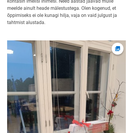
kohtasin imelisi inimesi. Need aastad jäävad mulle
meelde ainult heade mälestustega. Olen kogenud, et
õppimiseks ei ole kunagi hilja, vaja on vaid julgust ja
tahtmist alustada.
Ava fot